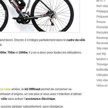
kit VTT
Non cla
Pédagog
Préparat
Presse
Promotion
Recrute
Remorqu
and favori. Discret, il s’intègre parfaitement dans le
cadre du vélo
Revende
é.
Site inte
500w
,
750w
et
1000w
, il y en a donc pour toutes les utilisations.
sun trip
tandem e
Témoig
trottinet
Utilisati
Vélo éle
Vélos et
eur roue
arrière, le
kit OffRoad
permet de conserver sa
smission d’origine, un vrai plus si vous avez l’intention d’utiliser
e
vélo
sans activer l’
assistance électrique
.
 pourrez pédaler naturellement, sans résistance.