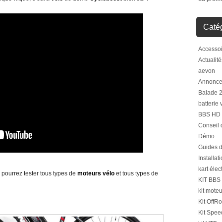
Caté
Accessoi
Actualité
aevon
Annonc
Balade 
batterie 
BBS HD
Conseil d
Démo
Guides d'
Installat
kart élec
s pourrez tester tous types de
moteurs vélo
et tous types de
KIT BBS
kit mote
Kit OffR
Kit Spee