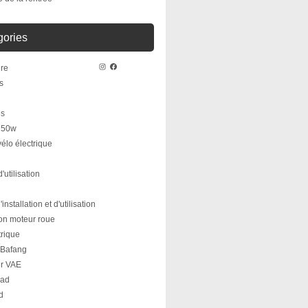
gories
Instagram
Facebook
re
s
es
250w
vélo électrique
'utilisation
installation et d'utilisation
ion moteur roue
trique
 Bafang
ur VAE
oad
d