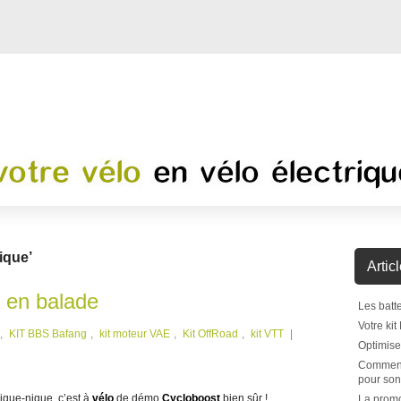
ique’
Artic
 en balade
Les batt
Votre ki
,
KIT BBS Bafang
,
kit moteur VAE
,
Kit OffRoad
,
kit VTT
|
Optimiser
Comment 
pour son
ique-nique, c’est à
vélo
de démo
Cycloboost
bien sûr !
La promo