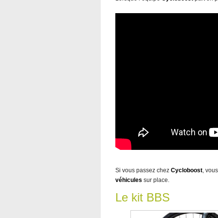
Si vous passez chez
Cycloboost
, vou
véhicules
sur place.
Le kit BBS