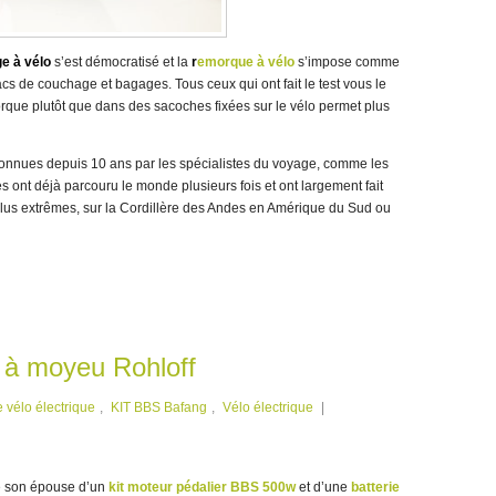
e à vélo
s’est démocratisé et la
r
emorque à vélo
s’impose comme
cs de couchage et bagages. Tous ceux qui ont fait le test vous le
morque plutôt que dans des sacoches fixées sur le vélo permet plus
onnues depuis 10 ans par les spécialistes du voyage, comme les
es ont déjà parcouru le monde plusieurs fois et ont largement fait
plus extrêmes, sur la Cordillère des Andes en Amérique du Sud ou
 à moyeu Rohloff
e vélo électrique
,
KIT BBS Bafang
,
Vélo électrique
|
de son épouse d’un
kit moteur pédalier BBS 500w
et d’une
batterie