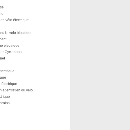
ssé
ie
ion vélo électrique
s kit vélo électrique
ment
e électrique
ur Cycloboost
rnet
lectrique
nage
te électrique
on et entretien du vélo
ctrique
 protos