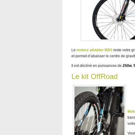
Le
moteur pédalier BBS
reste votre gr
et permet d’abaisser le centre de gravit
Il est décliné en puissances de
250w
,
Le kit OffRoad
Mot
tran
votr
Vous