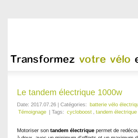
Le tandem électrique 1000w
Date: 2017.07.26 | Catégories:
batterie vélo électriq
Témoignage
| Tags:
cycloboost
,
tandem électrique
Motoriser son
tandem électrique
permet de redécouvr
à deux, avec un minimum d’efforts et un maximum de