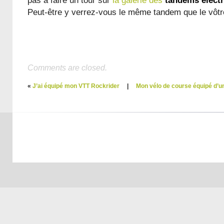
pas à faire un tour sur
la galerie des
tandems élect
Peut-être y verrez-vous le même tandem que le vôtr
Comments are closed.
«
J’ai équipé mon VTT Rockrider
|
Mon vélo de course équipé d’u